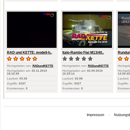
RAD und KETTE: modell-h..
Italo-Rambo Fiat M13/40..
Rundum
Hochgeladen von:
RADundKETTE
Hochgeladen von:
RADundKETTE
Hochgel
Hochgeladen am:
25.11.2010
Hochgeladen am:
02.09.2010
Hochgel
18:16:39
16:29:14
14:50:45
Laufzeit:
03:30
Laufzeit:
02:08
Laufzeit:
Zugriffe:
6337
Zugriffe:
5327
Zugriffe:
Kommentare:
0
Kommentare:
0
Komment
Impressum
·
Nutzungs