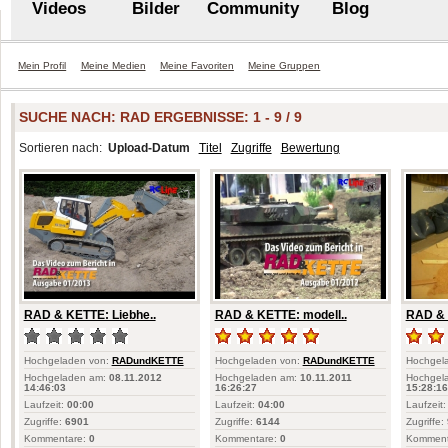
Videos
Bilder
Community
Blog
Mein Profil
Meine Medien
Meine Favoriten
Meine Gruppen
SUCHE NACH:
RAD
ERGEBNISSE: 1 - 9 / 9
Sortieren nach:
Upload-Datum
Titel
Zugriffe
Bewertung
RAD & KETTE: Liebhe..
RAD & KETTE: modell..
RAD & 
Hochgeladen von:
RADundKETTE
Hochgeladen von:
RADundKETTE
Hochgel
Hochgeladen am:
08.11.2012
Hochgeladen am:
10.11.2011
Hochgel
14:46:03
16:26:27
15:28:16
Laufzeit:
00:00
Laufzeit:
04:00
Laufzeit:
Zugriffe:
6901
Zugriffe:
6144
Zugriffe:
Kommentare:
0
Kommentare:
0
Komment