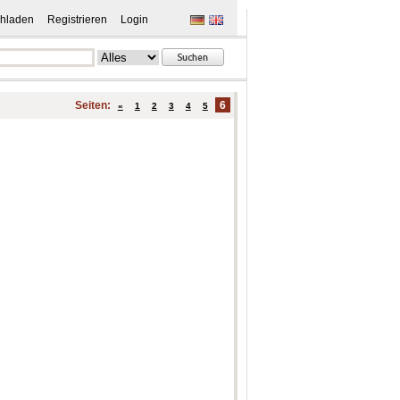
hladen
Registrieren
Login
Seiten:
6
«
1
2
3
4
5