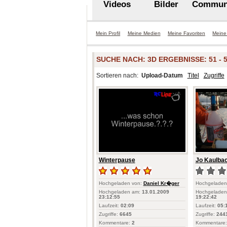
Videos
Bilder
Commun
Mein Profil
Meine Medien
Meine Favoriten
Meine
SUCHE NACH:
3D
ERGEBNISSE: 51 - 5
Sortieren nach:
Upload-Datum
Titel
Zugriffe
Winterpause
Jo Kaulbach
Hochgeladen von:
Daniel Kr�ger
Hochgeladen
Hochgeladen am:
13.01.2009
Hochgeladen
23:12:55
19:22:42
Laufzeit:
02:09
Laufzeit:
05:
Zugriffe:
6645
Zugriffe:
244
Kommentare:
2
Kommentare: