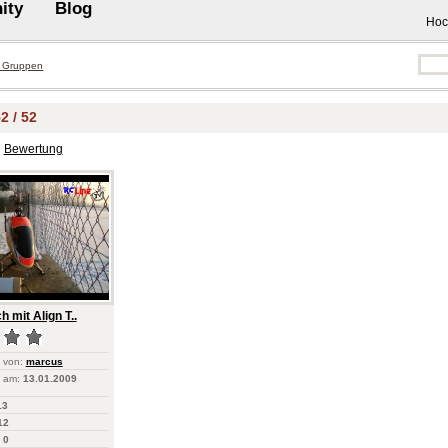
ity
Blog
Hoc
 Gruppen
2 / 52
Bewertung
 mit Align T..
 von:
marcus
 am:
13.01.2009
13
12
0