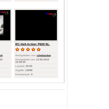
RC-Heli-Action: P600 Ni..
ch
Hochgeladen von:
rcheliaction
10
Hochgeladen am:
13.08.2010
16:58:39
Laufzeit:
05:50
Zugriffe:
12696
Kommentare:
0