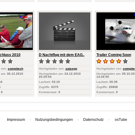
chluss 2010
D Nachtflug mit dem EAG..
Trailer Coming Soon
 von:
compitech
Hochgeladen von:
satsepp
Hochgeladen von:
compite
 am:
30.12.2010
Hochgeladen am:
24.12.2010
Hochgeladen am:
05.10.20
20:29:54
14:26:00
04
Laufzeit:
03:10
Laufzeit:
00:39
1
Zugriffe:
6375
Zugriffe:
20808
0
Kommentare:
0
Kommentare:
0
Impressum
·
Nutzungsbedingungen
·
Datenschutz
·
osTube