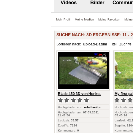
Videos
Bilder
Commun
Mein Profil
Meine Medien
Meine Favoriten
Meine
SUCHE NACH:
3D
ERGEBNISSE: 11 - 2
Sortieren nach:
Upload-Datum
Titel
Zugriffe
Blade 450 3D von Horizo..
My first pa
Hochgeladen von:
rcheliaction
Hochgeladen
Hochgeladen am:
07.09.2011
Hochgeladen
11:43:56
05:45:34
Laufzeit:
05:57
Laufzeit:
02:
Zugriffe:
7296
Zugriffe:
620
Kommentare:
0
Kommentare: