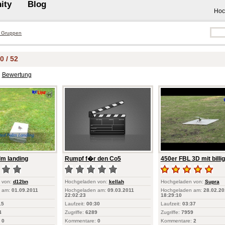
ity
Blog
Hoc
 Gruppen
0 / 52
Bewertung
lm landing
Rumpf f�r den Co5
450er FBL 3D mit billig
 von:
d12bn
Hochgeladen von:
kellah
Hochgeladen von:
Supra
 am:
01.09.2011
Hochgeladen am:
09.03.2011
Hochgeladen am:
28.02.20
22:02:23
18:29:10
15
Laufzeit:
00:30
Laufzeit:
03:37
4
Zugriffe:
6289
Zugriffe:
7959
0
Kommentare:
0
Kommentare:
2