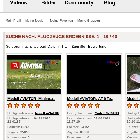
Videos
Bilder
Community
Blog
Mein Profil
Meine Medien
Meine Favoriten
Meine Gruppen
SUCHE NACH:
FLUGZEUGE
ERGEBNISSE: 1 - 10 / 46
Sortieren nach:
Upload-Datum
Titel
Zugriffe
Bewertung
Modell AVIATOR: Minimoa..
Modell AVIATOR: AT-6 Te..
Modell 
Hochgeladen von:
Modell AVIATOR
Hochgeladen von:
Modell AVIATOR
Hochgel
Hochgeladen am:
04.11.2010
Hochgeladen am:
01.06.2011
Hochgel
21:41:37
11:57:20
10:10:21
Laufzeit:
03:42
Laufzeit:
04:52
Laufzeit:
Zugriffe:
95059
Zugriffe:
83896
Zugriffe:
Kommentare:
0
Kommentare:
0
Komment