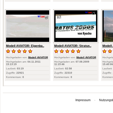
Modell AVIATOR: Eigenba..
Modell AVIATOR: Stratus..
Modell 
Hochgeladen von:
Modell AVIATOR
Hochgeladen von:
Modell AVIATOR
Hochgel
Hochgeladen am:
04.11.2011
Hochgeladen am:
07.08.2009
Hochgel
15:13:19
11:15:46
15:40:06
Laufzeit:
03:19
Laufzeit:
02:58
Laufzeit:
Zugriffe:
22921
Zugriffe:
22310
Zugriffe:
Kommentare:
0
Kommentare:
0
Komment
Impressum
·
Nutzungs