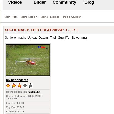
Videos
Bilder
Community
Blog
Mein Profil
Meine Medien
Meine Favoriten
Meine Gruppen
SUCHE NACH:
11ER
ERGEBNISSE: 1 - 1 / 1
Sortieren nach:
Upload-Datum
Titel
Zugriffe
Bewertung
nix besonderes
Hochgeladen von:
Sasmunk
Hochgeladen am:
08.07.2009
23:18:10
Laufzeit:
00:00
Zugriffe:
23042
Kommentare:
2