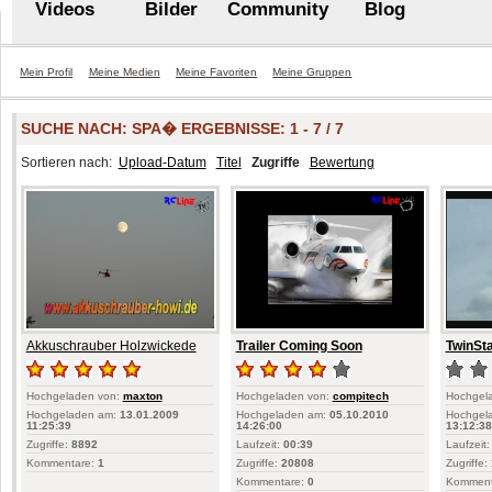
Videos
Bilder
Community
Blog
Mein Profil
Meine Medien
Meine Favoriten
Meine Gruppen
SUCHE NACH:
SPA�
ERGEBNISSE: 1 - 7 / 7
Sortieren nach:
Upload-Datum
Titel
Zugriffe
Bewertung
Akkuschrauber Holzwickede
Trailer Coming Soon
TwinSt
Hochgeladen von:
maxton
Hochgeladen von:
compitech
Hochgel
Hochgeladen am:
13.01.2009
Hochgeladen am:
05.10.2010
Hochgel
11:25:39
14:26:00
13:12:38
Zugriffe:
8892
Laufzeit:
00:39
Laufzeit:
Kommentare:
1
Zugriffe:
20808
Zugriffe:
Kommentare:
0
Komment