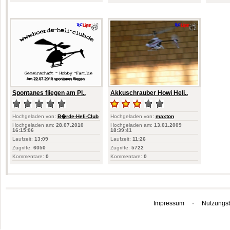
Spontanes fliegen am Pl..
Akkuschrauber Howi Heli..
Hochgeladen von:
B�rde-Heli-Club
Hochgeladen von:
maxton
Hochgeladen am:
28.07.2010
Hochgeladen am:
13.01.2009
16:15:06
18:39:41
Laufzeit:
13:09
Laufzeit:
11:26
Zugriffe:
6050
Zugriffe:
5722
Kommentare:
0
Kommentare:
0
Impressum
·
Nutzungs