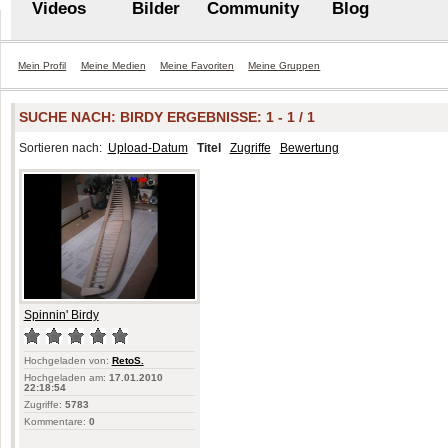
Videos
Bilder
Community
Blog
Mein Profil
Meine Medien
Meine Favoriten
Meine Gruppen
SUCHE NACH:
BIRDY
ERGEBNISSE: 1 - 1 / 1
Sortieren nach:
Upload-Datum
Titel
Zugriffe
Bewertung
Spinnin' Birdy
Hochgeladen von:
RetoS.
Hochgeladen am:
17.01.2010
22:18:54
Zugriffe:
5783
Kommentare:
0