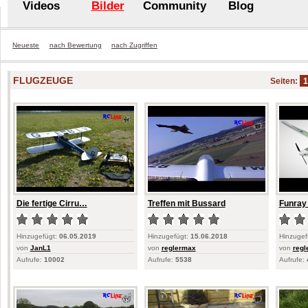
Videos
Bilder
Community
Blog
Neueste
nach Bewertung
nach Zugriffen
FLUGZEUGE
Seiten:
Die fertige Cirru…
Treffen mit Bussard
Funray 
Hinzugefügt:
06.05.2019
Hinzugefügt:
15.06.2018
Hinzugef
von
JanL1
von
reglermax
von
regl
Aufrufe:
10002
Aufrufe:
5538
Aufrufe: