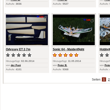
Aufrufe:
3836
Aufrufe:
5527
Aufrufe:
Odyssey ET 2,7m
Sonic 64 - Maidenflight
HobbyK
Hinzugefügt:
02.06.2014
Hinzugefügt:
11.05.2014
Hinzugef
von
der Puni
von
Peter B.
von
Pete
Aufrufe:
4101
Aufrufe:
9368
Aufrufe:
Seiten:
1
2