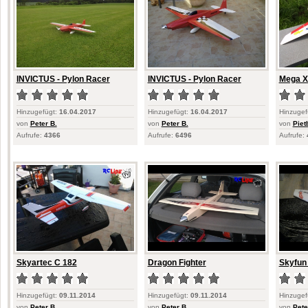
INVICTUS - Pylon Racer
INVICTUS - Pylon Racer
Mega X
Hinzugefügt:
16.04.2017
Hinzugefügt:
16.04.2017
Hinzugef
von
Peter B.
von
Peter B.
von
Piet
Aufrufe:
4366
Aufrufe:
6496
Aufrufe:
Skyartec C 182
Dragon Fighter
Skyfun
Hinzugefügt:
09.11.2014
Hinzugefügt:
09.11.2014
Hinzugef
von
Peter B.
von
Peter B.
von
Pete